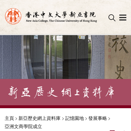
Skip
to
content
主頁
>
新亞歷史網上資料庫
>
記憶園地
>
發展事略
>
亞洲文商學院成立