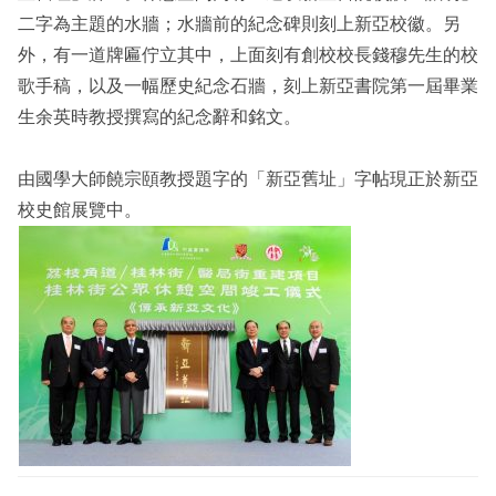
二字為主題的水牆；水牆前的紀念碑則刻上新亞校徽。另
外，有一道牌匾佇立其中，上面刻有創校校長錢穆先生的校
歌手稿，以及一幅歷史紀念石牆，刻上新亞書院第一屆畢業
生余英時教授撰寫的紀念辭和銘文。
由國學大師饒宗頤教授題字的「新亞舊址」字帖現正於新亞
校史館展覽中。