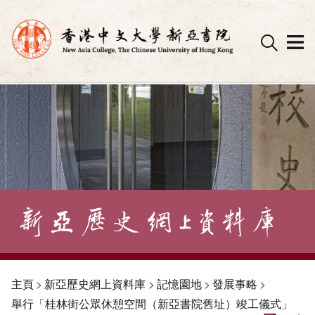
Skip
to
content
主頁
>
新亞歷史網上資料庫
>
記憶園地
>
發展事略
>
舉行「桂林街公眾休憩空間（新亞書院舊址）竣工儀式」