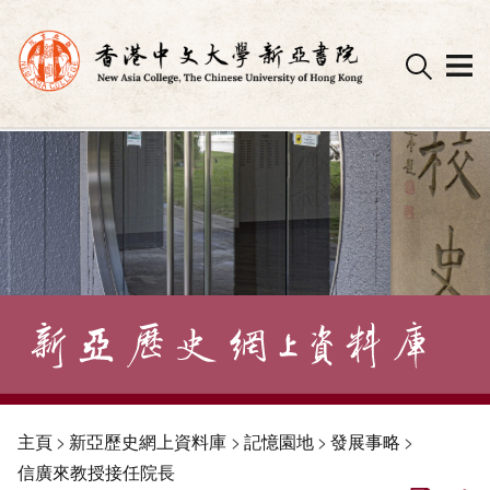
Skip
to
content
主頁
>
新亞歷史網上資料庫
>
記憶園地
>
發展事略
>
信廣來教授接任院長