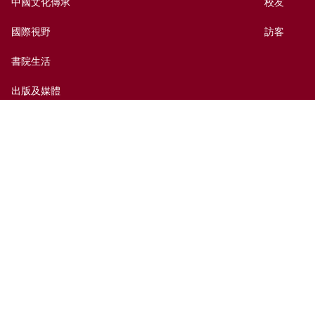
中國文化傳承
校友
國際視野
訪客
書院生活
出版及媒體
捐贈新亞
新亞歷史網上資料庫
聯絡我們
網頁指南
前往新亞
免責聲明