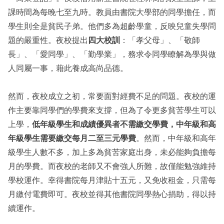
課時間為每晚七至九時。教員由書院大學部的同學擔任，而
學生則全是貧民子弟。他們多為超齡學童，反映兒童失學問
題的嚴重性。夜校提出
四大校訓
：「孝父母」、「敬師
長」、「愛同學」、「勤學業」，務求令同學瞭解為學與做
人同屬一事，藉此養成高尚品德。
然而，夜校成立之初，常要面對經費不足的問題。夜校的運
作主要靠同學們的學費來支撐，但為了令更多貧苦學生可以
上學，
低年級學生和成績優異者不需繳交學費，中年級和高
年級學生需要繳交每月二至三元學費
。然而，中年級和高年
級學生人數不多，加上多為貧苦家庭出身，未必能夠負擔每
月的學費。而夜校的老師又不會強人所難，故僅能勉強維持
學校運作。幸得書院每月津貼十五元，又免收租金，只需每
月繳付電費即可。夜校並得其他書院同學熱心捐助，得以持
續運作。