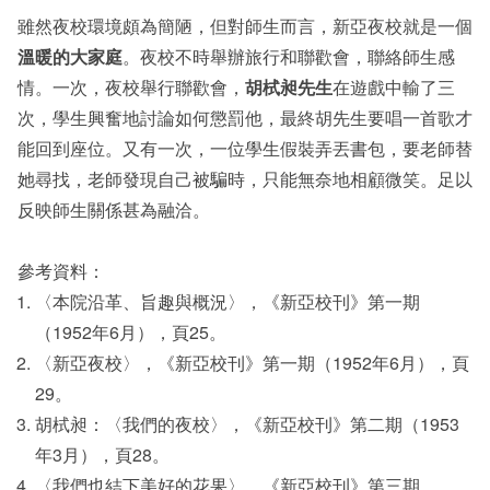
雖然夜校環境頗為簡陋，但對師生而言，新亞夜校就是一個
溫暖的大家庭
。夜校不時舉辦旅行和聯歡會，聯絡師生感
情。一次，夜校舉行聯歡會，
胡栻昶先生
在遊戲中輸了三
次，學生興奮地討論如何懲罰他，最終胡先生要唱一首歌才
能回到座位。又有一次，一位學生假裝弄丟書包，要老師替
她尋找，老師發現自己被騙時，只能無奈地相顧微笑。足以
反映師生關係甚為融洽。
參考資料：
〈本院沿革、旨趣與概況〉，《新亞校刊》第一期
（1952年6月），頁25。
〈新亞夜校〉，《新亞校刊》第一期（1952年6月），頁
29。
胡栻昶：〈我們的夜校〉，《新亞校刊》第二期（1953
年3月），頁28。
〈我們也結下美好的花果〉，《新亞校刊》第三期