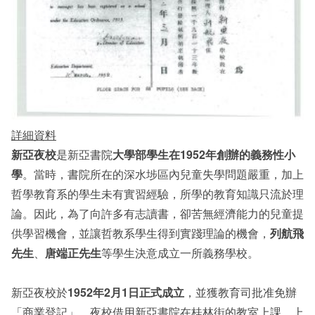
詳細資料
新亞夜校
是新亞書院
大學部學生在
1952
年創辦的義務性小
學
。當時，書院所在的深水埗區內兒童失學問題嚴重，加上
哲學教育系的學生未有實習經驗，所學的教育知識只流於理
論。因此，為了向許多有志讀書，卻苦無經濟能力的兒童提
供學習機會，並讓哲教系學生得到實踐理論的機會，
列航飛
先生
、
唐端正先生
等學生決意成立一所義務學校。
新亞夜校於
1952
年
2
月
1
日正式成立
，並獲教育司批准免辦
「商業登記」。夜校借用新亞書院在桂林街的教室上課，上