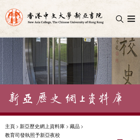
Skip
to
content
主頁
>
新亞歷史網上資料庫
>
藏品
>
教育司發執照予新亞夜校