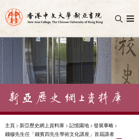
Skip
to
content
主頁
>
新亞歷史網上資料庫
>
記憶園地
>
發展事略
>
錢穆先生任「錢賓四先生學術文化講座」首屆講者