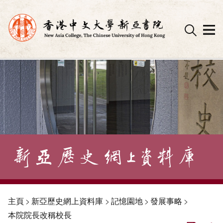
Skip
to
content
主頁
>
新亞歷史網上資料庫
>
記憶園地
>
發展事略
>
本院院長改稱校長