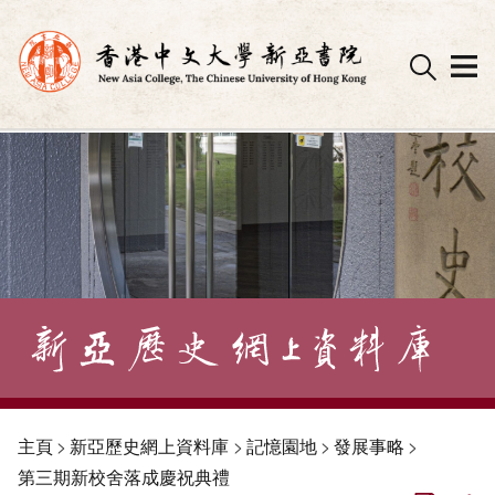
Skip
to
content
主頁
>
新亞歷史網上資料庫
>
記憶園地
>
發展事略
>
第三期新校舍落成慶祝典禮