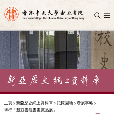
Skip
to
content
主頁
>
新亞歷史網上資料庫
>
記憶園地
>
發展事略
>
舉行「新亞書院書畫藏品展」