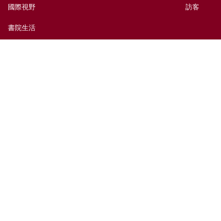
國際視野
訪客
書院生活
出版及媒體
捐贈新亞
新亞歷史網上資料庫
聯絡我們
網頁指南
前往新亞
免責聲明