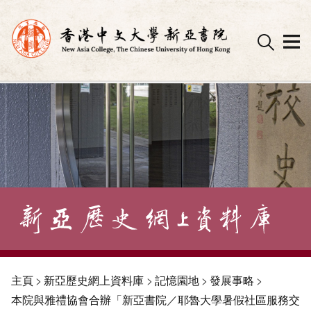
Skip
to
content
主頁
>
新亞歷史網上資料庫
>
記憶園地
>
發展事略
>
本院與雅禮協會合辦「新亞書院／耶魯大學暑假社區服務交