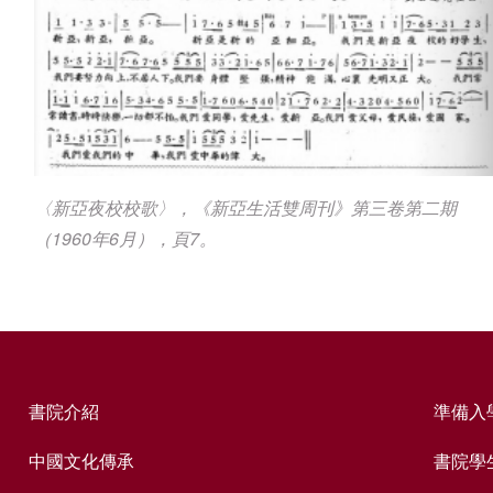
〈新亞夜校校歌〉，《新亞生活雙周刊》第三卷第二期
（1960年6月），頁7。
書院介紹
準備入
中國文化傳承
書院學