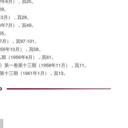
2
年
6
月），頁
25。
29。
年
3
月），頁
28。
3
年
7
月），頁
49。
55。
7
月），頁
97-101。
955
年
10
月），頁
58。
八期（
1956
年
4
月），頁
61。
》第一卷第十三期（
1958
年
11
月），頁
11。
第十三期（
1961
年
1
月），頁
13。