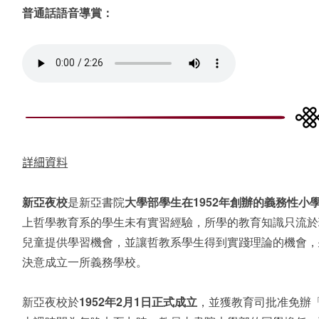
普通話語音導賞：
詳細資料
新亞夜校
是新亞書院
大學部學生在
1952
年創辦的義務性小
上哲學教育系的學生未有實習經驗，所學的教育知識只流於
兒童提供學習機會，並讓哲教系學生得到實踐理論的機會，
決意成立一所義務學校。
新亞夜校於
1952
年
2
月
1
日正式成立
，並獲教育司批准免辦