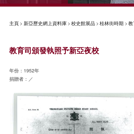
主頁
>
新亞歷史網上資料庫
>
校史館展品
>
桂林街時期
>
教
教育司頒發執照予新亞夜校
年份：
1952
年
捐贈者：／