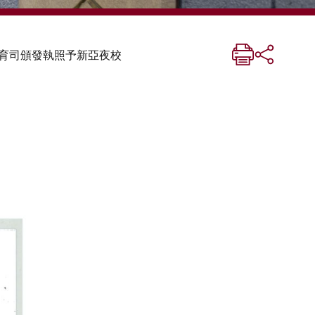
育司頒發執照予新亞夜校