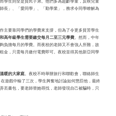
而學生則全是貧民子弟。他們多為超齡學童，反映兒童
師長」、「愛同學」、「勤學業」，務求令同學瞭解為
作主要靠同學們的學費來支撐，但為了令更多貧苦學生
和高年級學生需要繳交每月二至三元學費
。然而，中年
夠負擔每月的學費。而夜校的老師又不會強人所難，故
租金，只需每月繳付電費即可。夜校並得其他新亞同學
溫暖的大家庭
。夜校不時舉辦旅行和聯歡會，聯絡師生
）在遊戲中輸了三次，學生興奮地討論如何懲罰他，最終
弄丟書包，要老師替她尋找，老師發現自己被騙時，只