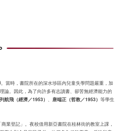
學
。當時，書院所在的深水埗區內兒童失學問題嚴重，加
理論。因此，為了向許多有志讀書
、
卻苦無經濟能力的
列航飛
（經濟
／1953）
、
唐
端正（哲教／1953）
等學生
「商業登記」。夜校借用新亞書院在桂林街的教室上課，