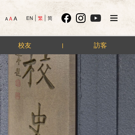
A
EN
繁
简
A
A
校友
訪客
|