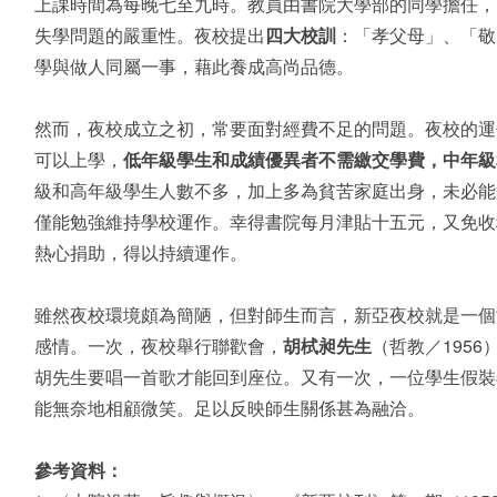
上課時間為每晚七至九時。教員由書院大學部的同學擔任，
失學問題的嚴重性。夜校提出
四大校訓
：「孝父母」、「敬
學與做人同屬一事，藉此養成高尚品德。
然而，夜校成立之初，常要面對經費不足的問題。夜校的運
可以上學，
低年級學生和成績優異者不需繳交學費，中年級
級和高年級學生人數不多，加上多為貧苦家庭出身，未必能
僅能勉強維持學校運作。幸得書院每月津貼十五元，又免收
熱心捐助，得以持續運作。
雖然夜校環境頗為簡陋，但對師生而言，新亞夜校就是一個
感情。一次，夜校舉行聯歡會，
胡栻昶先生
（哲教／
1956
胡先生要唱一首歌才能回到座位。又有一次，一位學生假裝
能無奈地相顧微笑。足以反映師生關係甚為融洽。
參考資料：