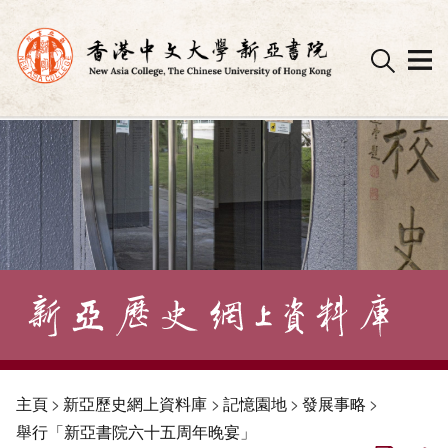
Skip
to
content
主頁
>
新亞歷史網上資料庫
>
記憶園地
>
發展事略
>
舉行「新亞書院六十五周年晚宴」