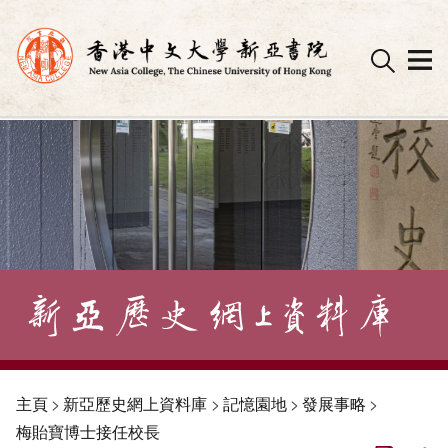
Skip
to
content
主頁
>
新亞歷史網上資料庫
>
記憶園地
>
發展事略
>
梅貽寶博士接任校長