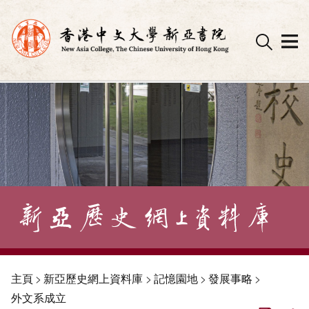
Skip
to
content
主頁
>
新亞歷史網上資料庫
>
記憶園地
>
發展事略
>
外文系成立