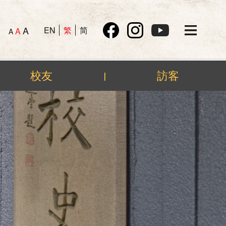
A
EN
繁
简
A
A
校友
訪客
|