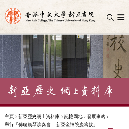
Skip
to
content
主頁
>
新亞歷史網上資料庫
>
記憶園地
>
發展事略
>
舉行「傅聰鋼琴演奏會 ─ 新亞金禧院慶籌款」