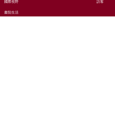
國際視野
訪客
書院生活
出版及媒體
捐贈新亞
新亞歷史網上資料庫
聯絡我們
網頁指南
前往新亞
免責聲明
無障礙支援