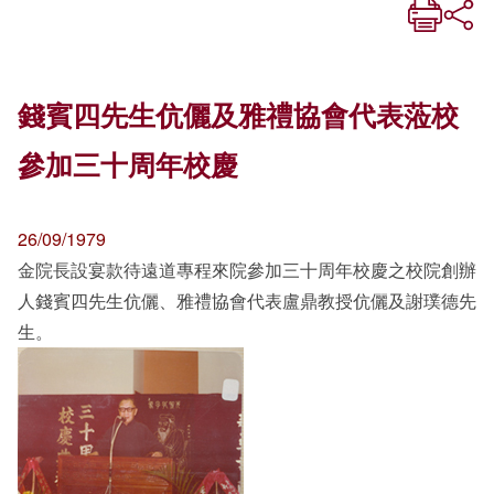
錢賓四先生伉儷及雅禮協會代表蒞校
參加三十周年校慶
26/09/1979
金院長設宴款待遠道專程來院參加三十周年校慶之校院創辦
人錢賓四先生伉儷、雅禮協會代表盧鼎教授伉儷及謝璞德先
生。