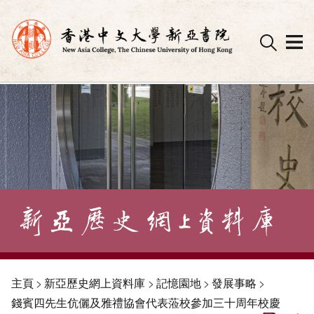
Skip
to
content
主頁
>
新亞歷史網上資料庫
>
記憶園地
>
發展事略
>
錢賓四先生伉儷及雅禮協會代表蒞校參加三十周年校慶