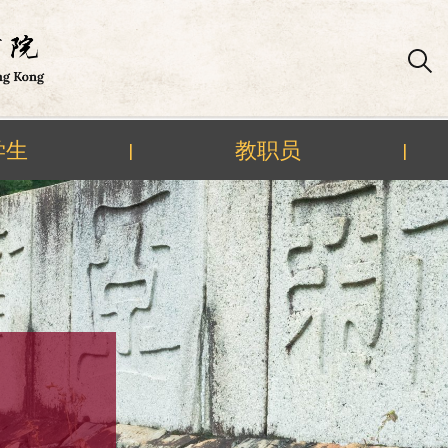
学生
教职员
|
|