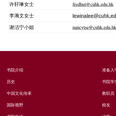
许轩琳女士
fredhui@cuhk.edu.hk
李漪文女士
lewinalee@cuhk.ed
谢洁宁小姐
nancytse@cuhk.edu.h
书院介绍
准备入
历史
书院学
中国文化传承
教职员
国际视野
校友