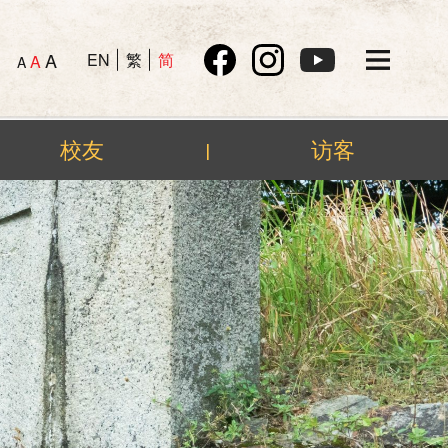
A
EN
繁
简
A
A
校友
访客
|