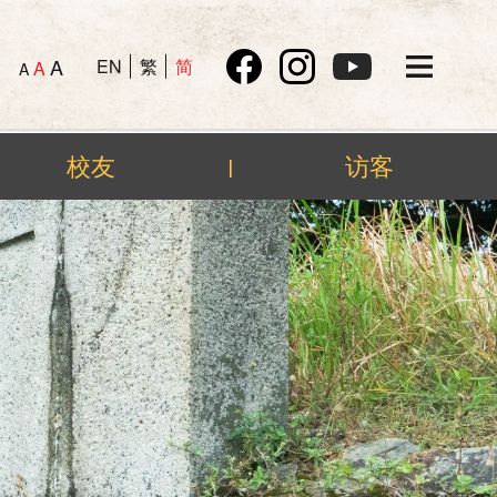
A
EN
繁
简
A
A
校友
访客
|