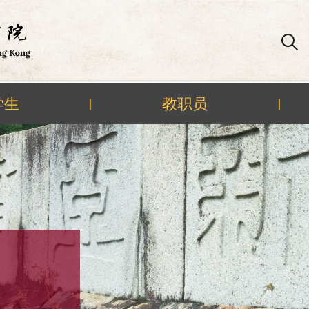
学生
教职员
|
|