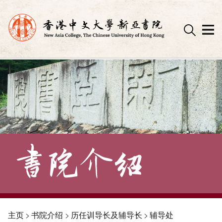
Skip
to
content
主页
>
书院介绍
>
历任训导长及辅导长
>
辅导处