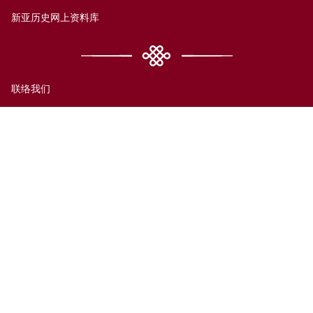
新亚历史网上资料库
联络我们
网页指南
前往新亚
免责声明
无障碍支援
私隐政策
© 香港中文大学新亚书院2026版权所有