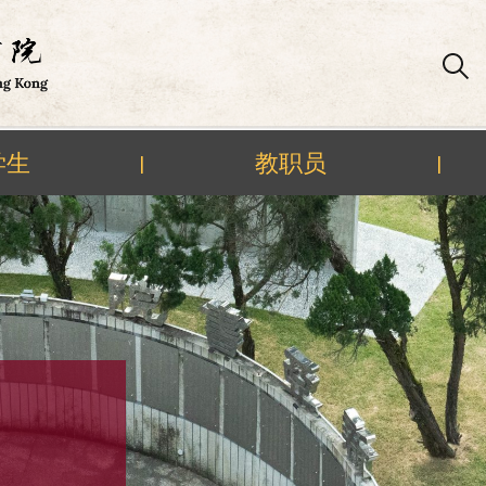
学生
教职员
|
|