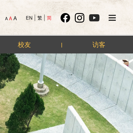
A
EN
繁
简
A
A
校友
访客
|