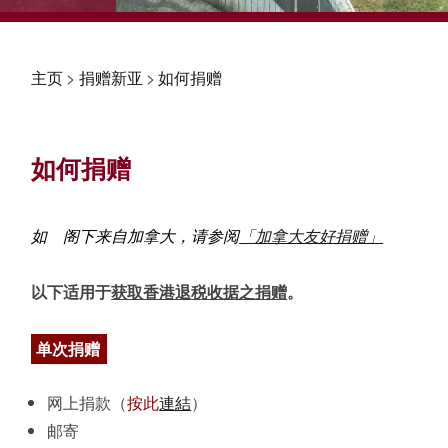
主页
>
捐赠新亚
>
如何捐赠
如何捐赠
如 阁下来自加拿大，请参阅
「加拿大友好捐赠」
以下适用于
获取香港退税收据之捐赠
。
单次捐赠
网上捐款（
按此
連結
）
邮寄