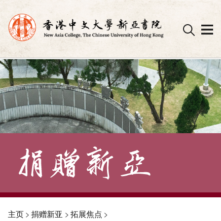
Skip
to
content
主页
>
捐赠新亚
>
拓展焦点
>