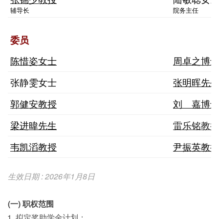
辅导长
院务主任
委员
陈惜姿女士
周卓之博
张静雯女士
张明晖先
郭健安教授
刘 嘉博
梁进暐先生
雷乐铭教
韦凯滔教授
尹振英教
生效日期 : 2026年1月8日
(一) 职权范围
拟定奖助学金计划；