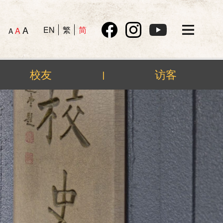
A
EN
繁
简
A
A
校友
访客
|