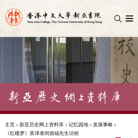
Skip
to
content
主页
>
新亚历史网上资料库
>
记忆园地
>
发展事略
>
《红楼梦》英译者闵德福先生访校