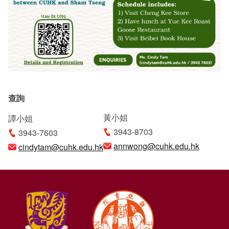
查詢
黃小姐
譚小姐
3943-8703
3943-7603
annwong@cuhk.edu.hk
cindytam@cuhk.edu.hk