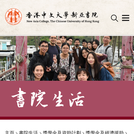
Skip
to
content
主頁
>
書院生活
>
獎學金及資助計劃
>
獎學金及經濟援助
>