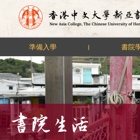
準備入學
書院
|
Skip
to
content