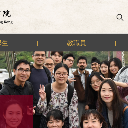
學生
教職員
|
|