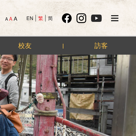
A
EN
繁
简
A
A
校友
訪客
|