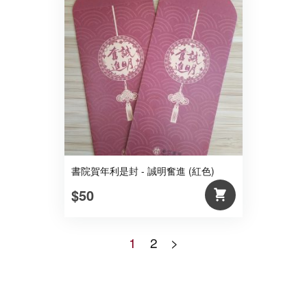
書院賀年利是封 - 誠明奮進 (紅色)
$50
1
2
>