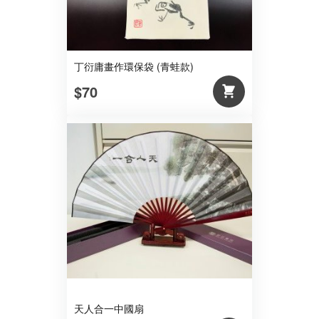
丁衍庸畫作環保袋 (青蛙款)
$70
天人合一中國扇