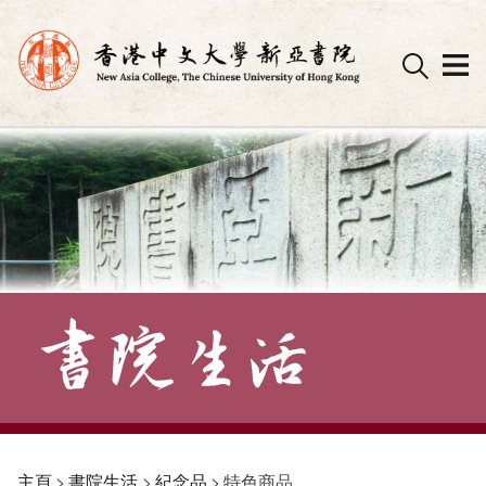
Skip
to
content
主頁
>
書院生活
>
紀念品
>
特色商品