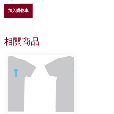
亞
水
加入購物車
塔
3D
毛
絨
相關商品
砌
圖
數
量