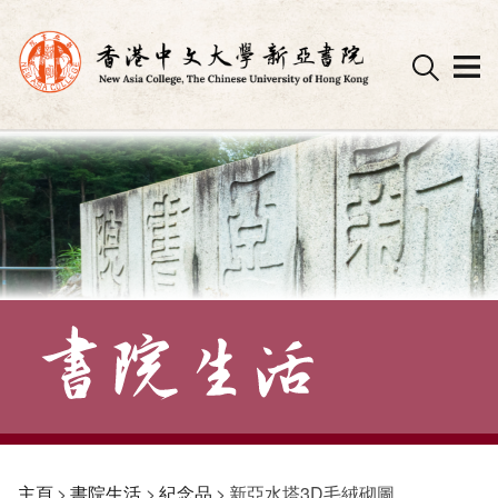
Skip
to
content
主頁
>
書院生活
>
紀念品
>
新亞水塔3D毛絨砌圖