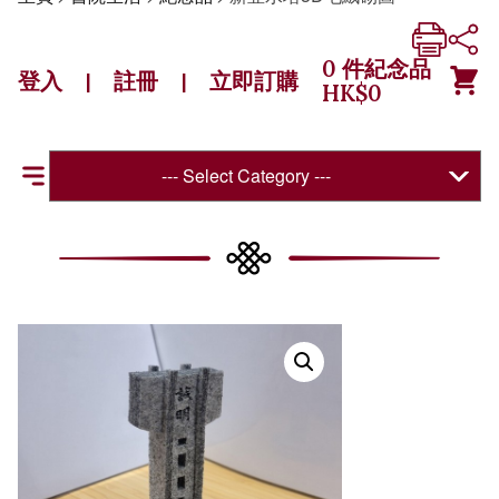
0
件紀念品
登入
註冊
立即訂購
|
|
HK$
0
--- Select Category ---