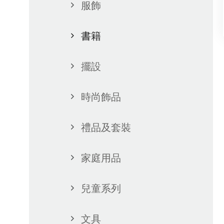
服飾
書籍
擺設
時尚飾品
禮品及套裝
家庭用品
兒童系列
文具