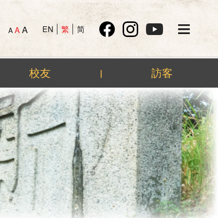
A
EN
繁
简
A
A
校友
訪客
|