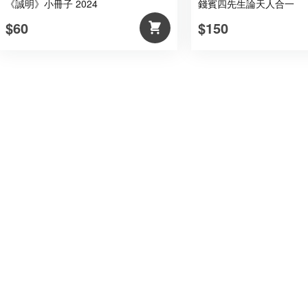
《誠明》小冊子 2024
錢賓四先生論天人合一
$60
$150