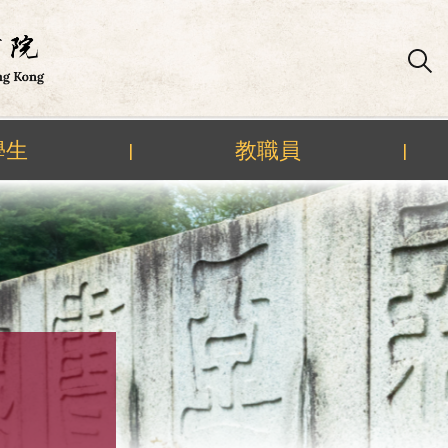
學生
教職員
|
|