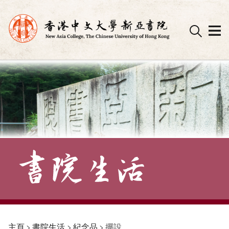
Skip
to
content
主頁
>
書院生活
>
紀念品
>
擺設