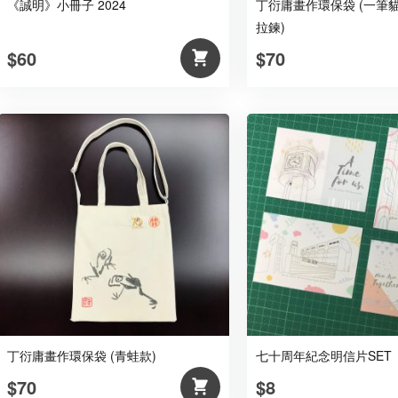
《誠明》小冊子 2024
丁衍庸畫作環保袋 (一筆貓
拉鍊)
$60
$70
丁衍庸畫作環保袋 (青蛙款)
七十周年紀念明信片SET
$70
$8