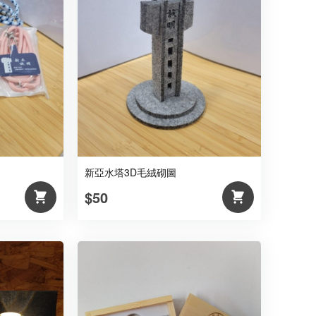
新亞水塔3D毛絨砌圖
$50