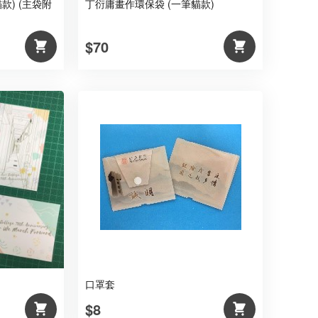
款) (主袋附
丁衍庸畫作環保袋 (一筆貓款)
$70
口罩套
$8