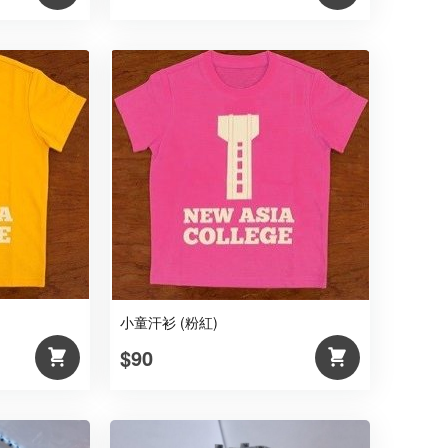
小童汗衫 (粉紅)
$90