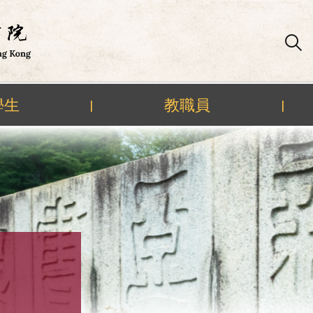
學生
教職員
|
|