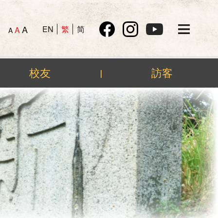
A
EN
繁
简
A
A
校友
訪客
|