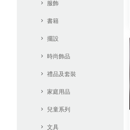
服飾
書籍
擺設
時尚飾品
禮品及套裝
家庭用品
兒童系列
文具