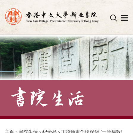
Skip
to
content
主頁
>
書院生活
>
紀念品
>
丁衍庸畫作環保袋 (一筆貓款)