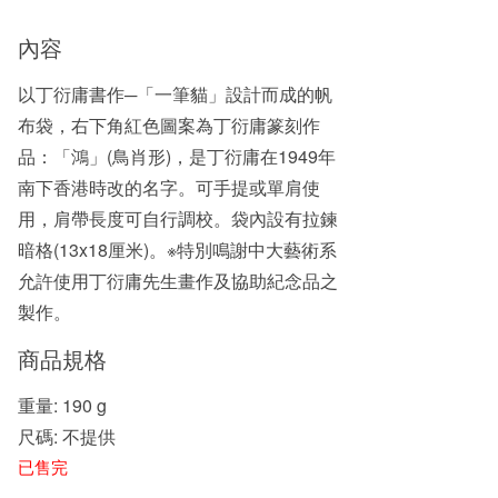
內容
以丁衍庸書作─「一筆貓」設計而成的帆
布袋，右下角紅色圖案為丁衍庸篆刻作
品：「鴻」(鳥肖形)，是丁衍庸在1949年
南下香港時改的名字。可手提或單肩使
用，肩帶長度可自行調校。袋內設有拉鍊
暗格(13x18厘米)。※特別鳴謝中大藝術系
允許使用丁衍庸先生畫作及協助紀念品之
製作。
商品規格
重量: 190 g
尺碼: 不提供
已售完