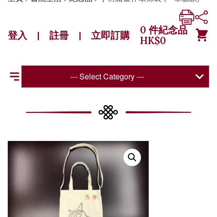
0
件紀念品
登入
註冊
立即訂購
|
|
HK$
0
--- Select Category ---