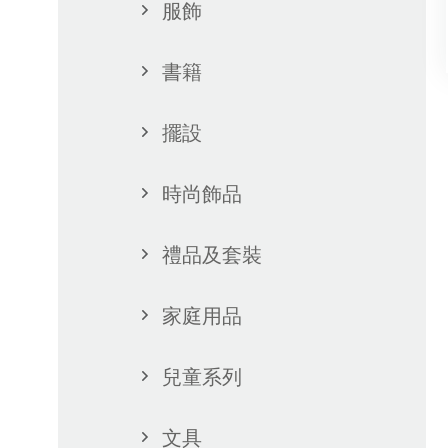
服飾
書籍
擺設
時尚飾品
禮品及套裝
家庭用品
兒童系列
文具