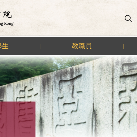
學生
教職員
|
|