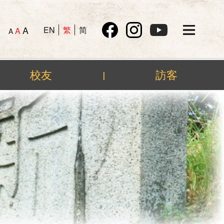
A
EN
繁
简
A
A
校友
訪客
|