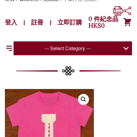
0
件紀念品
登入
註冊
立即訂購
|
|
HK$
0
--- Select Category ---