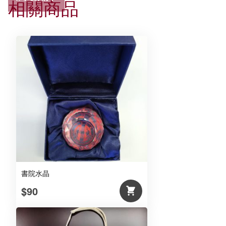
相關商品
衫
(粉
紅)
數
量
書院水晶
$90