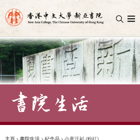
Skip
to
content
主頁
>
書院生活
>
紀念品
>
小童汗衫 (粉紅)