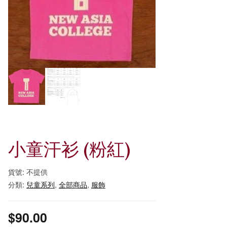
小童汗衫 (粉紅)
貨號:
不提供
分類:
兒童系列
,
全部商品
,
服飾
$
90.00