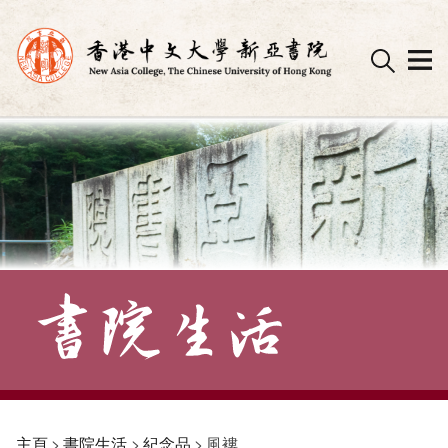
Skip
to
content
主頁
>
書院生活
>
紀念品
>
風褸