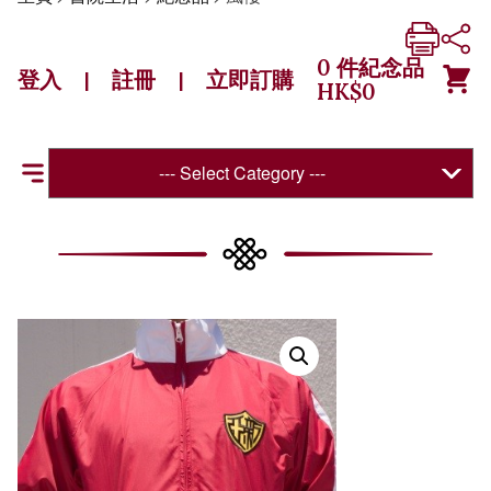
0
件紀念品
登入
註冊
立即訂購
|
|
HK$
0
--- Select Category ---