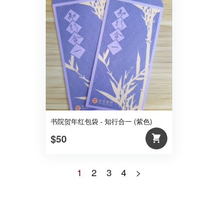
书院贺年红包袋 - 知行合一 (紫色)
$50
1
2
3
4
>