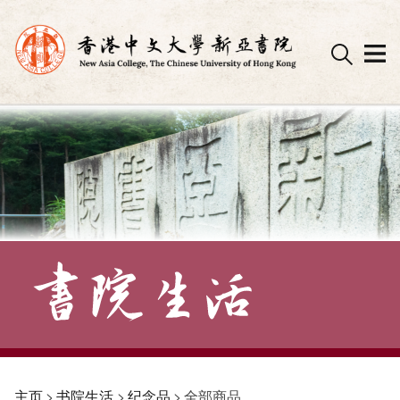
Skip
to
content
主页
>
书院生活
>
纪念品
>
全部商品