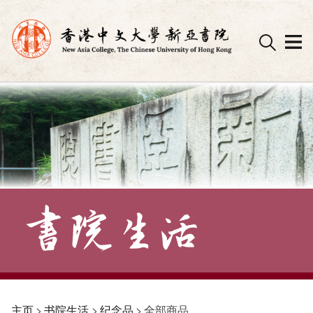
Skip
to
content
主页
>
书院生活
>
纪念品
>
全部商品