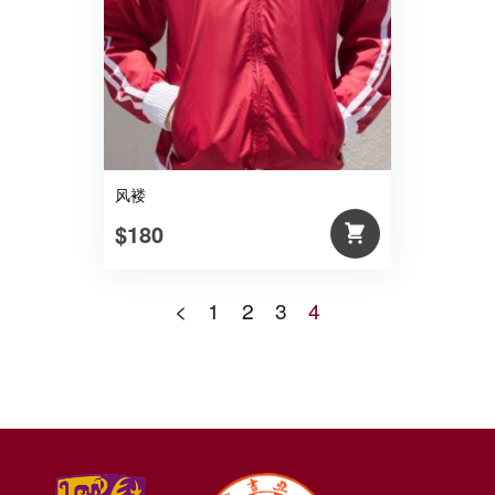
风褛
$180
<
1
2
3
4