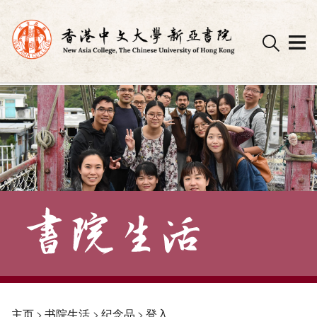
Skip
to
content
主页
>
书院生活
>
纪念品
>
登入