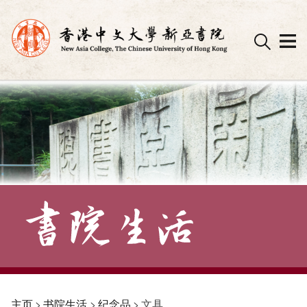
Skip
to
content
主页
>
书院生活
>
纪念品
>
文具