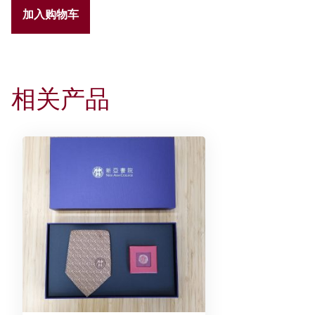
金
加入购物车
属
书
签
数
相关产品
量