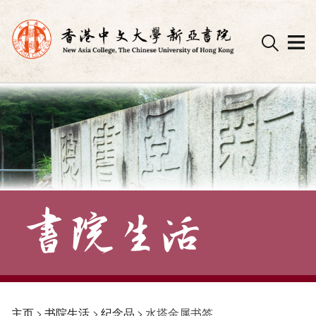
Skip
to
content
主页
>
书院生活
>
纪念品
>
水塔金属书签