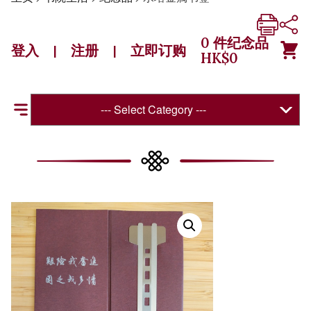
0
件纪念品
登入
注册
立即订购
|
|
HK$
0
--- Select Category ---