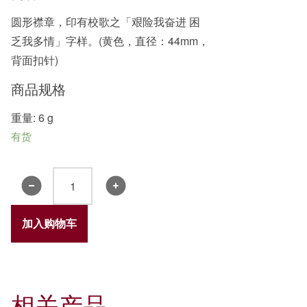
圆形襟章，印有校歌之「艰险我奋进 困
乏我多情」字样。(黄色，直径：44mm，
背面扣针)
商品规格
重量: 6 g
有货
襟
章
2
加入购物车
(黄
色)
数
量
相关产品