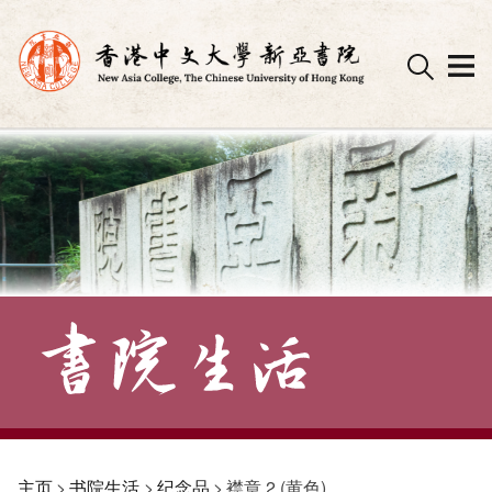
Skip
to
content
主页
>
书院生活
>
纪念品
>
襟章 2 (黄色)