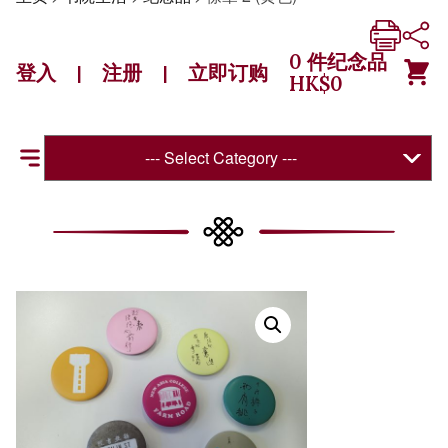
0
件纪念品
登入
注册
立即订购
|
|
HK$
0
--- Select Category ---