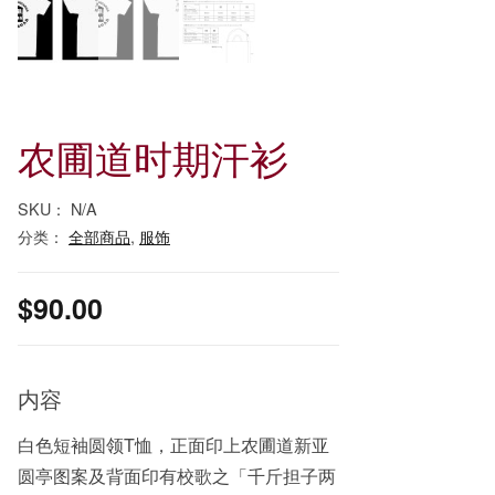
农圃道时期汗衫
SKU：
N/A
分类：
全部商品
,
服饰
$
90.00
内容
白色短袖圆领T恤，正面印上农圃道新亚
圆亭图案及背面印有校歌之「千斤担子两