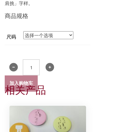
肩挑」字样。
商品规格
尺码
农
圃
道
加入购物车
相关产品
时
期
汗
衫
数
量