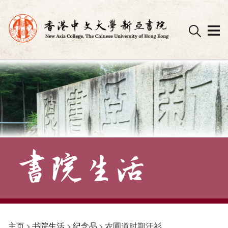
Skip
to
content
主页
>
书院生活
>
纪念品
>
农圃道时期汗衫