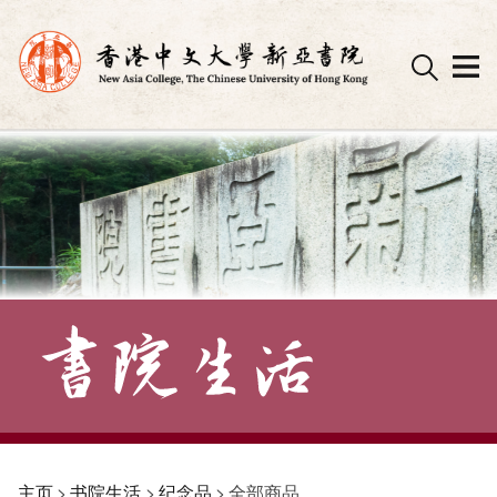
Skip
to
content
主页
>
书院生活
>
纪念品
>
全部商品