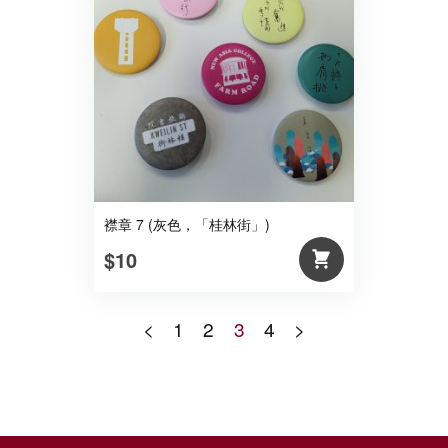
襟章 7 (灰色，「桂林街」)
$10
<
1
2
3
4
>