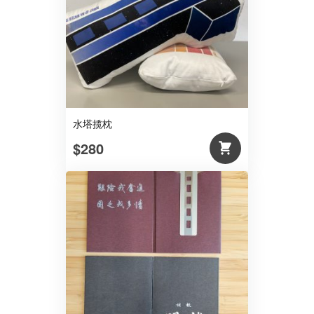
水塔揽枕
$280