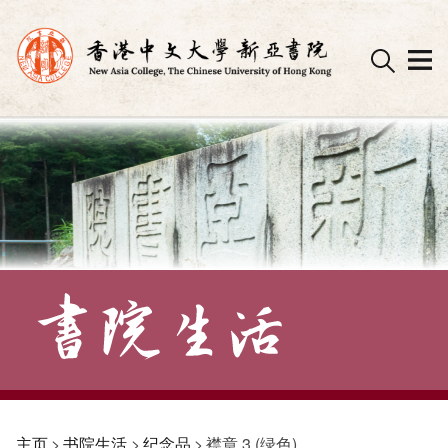
Skip
to
content
主页
>
书院生活
>
纪念品
>
襟章 3 (绿色)