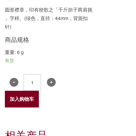
圆形襟章，印有校歌之「千斤担子两肩挑
」字样。(绿色，直径：44mm，背面扣
针)
商品规格
重量: 6 g
有货
襟
章
3
加入购物车
(绿
色)
数
量
相关产品