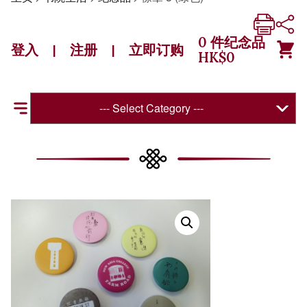
0
件纪念品
登入
注册
立即订购
|
|
HK$
0
--- Select Category ---