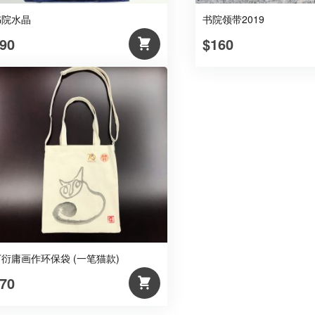
书院水晶
书院领带2019
90
$160
丁衍庸画作环保袋 (一笔猫款)
70