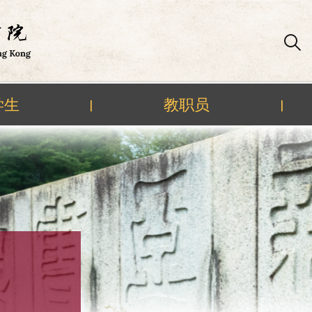
学生
教职员
|
|