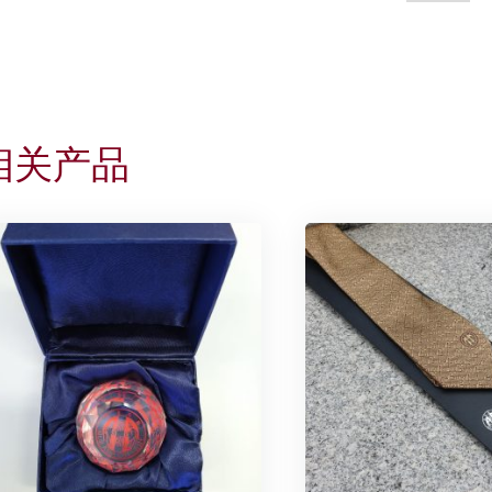
围
巾
2019
-
精
相关产品
装
礼
盒
数
量