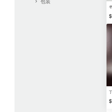
包装
$
$