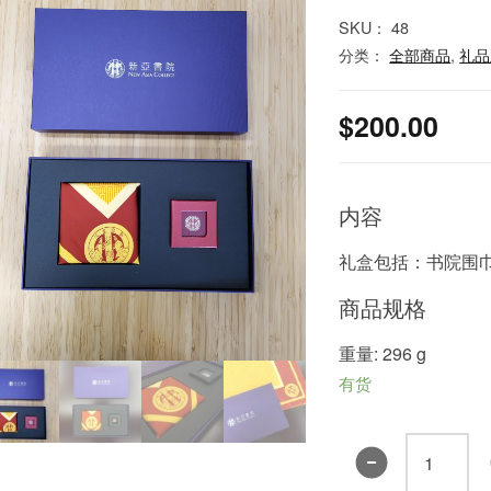
SKU：
48
分类：
全部商品
,
礼品
$
200.00
内容
礼盒包括：书院围巾
商品规格
重量: 296 g
有货
书
院