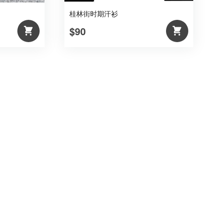
桂林街时期汗衫
$90