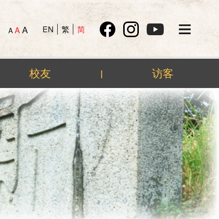
A
EN
繁
简
A
A
校友
访客
|