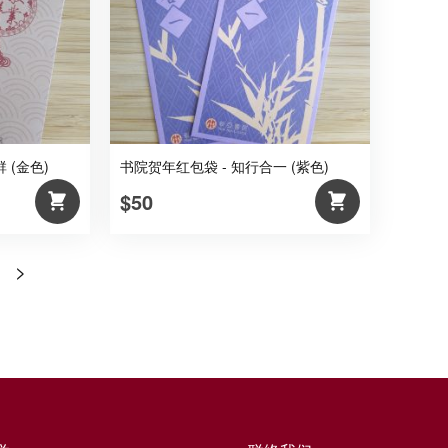
 (金色)
书院贺年红包袋 - 知行合一 (紫色)
$50
>