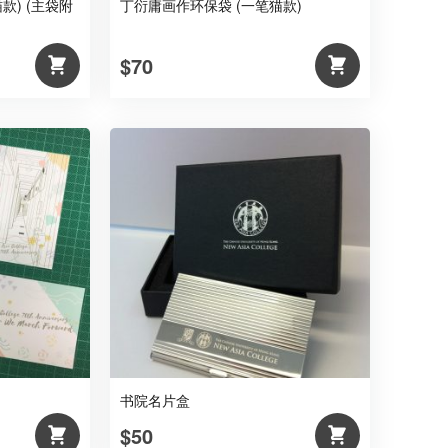
款) (主袋附
丁衍庸画作环保袋 (一笔猫款)
$70
书院名片盒
$50