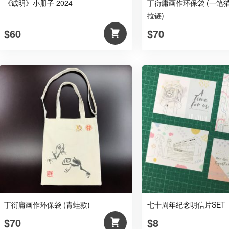
《诚明》小册子 2024
丁衍庸画作环保袋 (一笔猫
拉链)
$60
$70
丁衍庸画作环保袋 (青蛙款)
七十周年纪念明信片SET
$70
$8