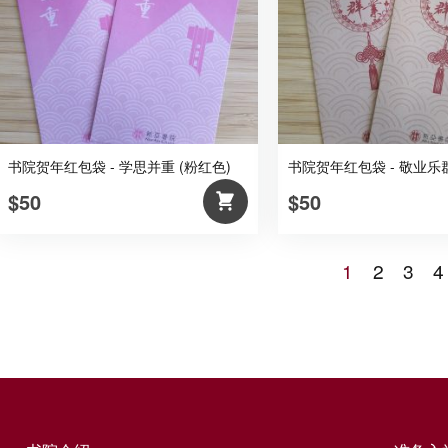
书院贺年红包袋 - 学思并重 (粉红色)
书院贺年红包袋 - 敬业乐群
$50
$50
1
2
3
4