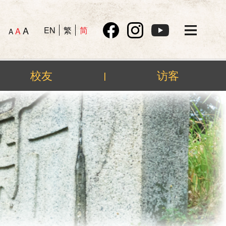
A
EN
繁
简
A
A
校友
访客
|