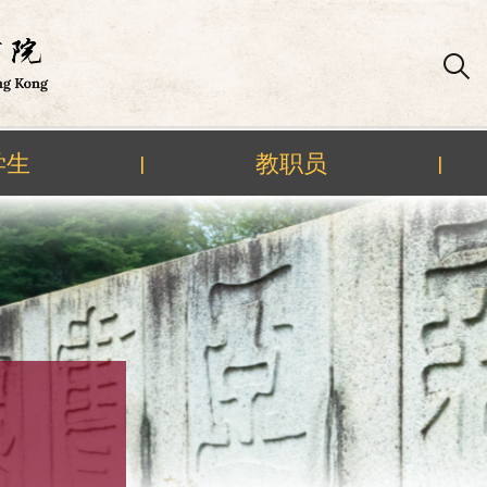
学生
教职员
|
|