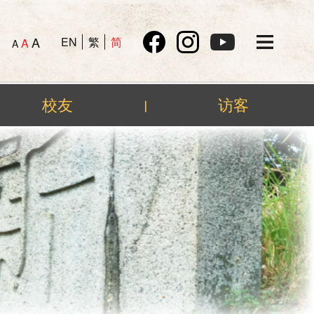
A
EN
繁
简
A
A
校友
访客
|