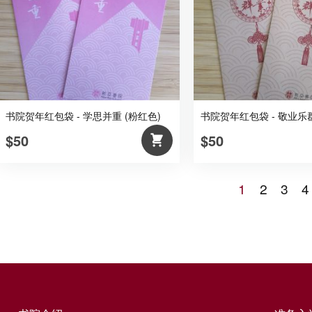
书院贺年红包袋 - 学思并重 (粉红色)
书院贺年红包袋 - 敬业乐群
$50
$50
1
2
3
4