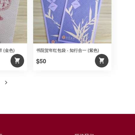
 (金色)
书院贺年红包袋 - 知行合一 (紫色)
$50
>