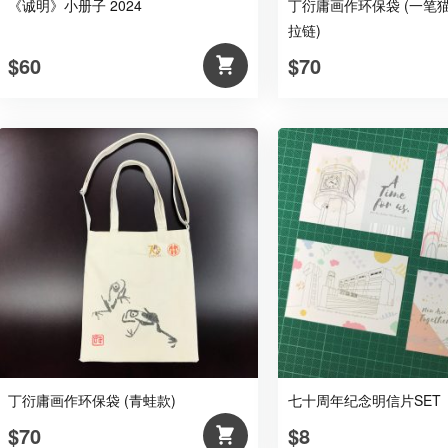
《诚明》小册子 2024
丁衍庸画作环保袋 (一笔猫
拉链)
$60
$70
丁衍庸画作环保袋 (青蛙款)
七十周年纪念明信片SET
$70
$8