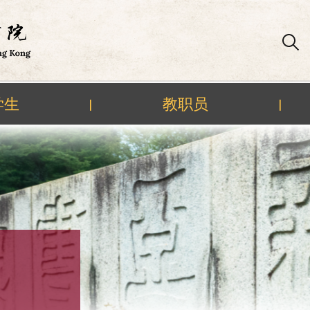
学生
教职员
|
|