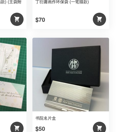
款) (主袋附
丁衍庸画作环保袋 (一笔猫款)
$70
书院名片盒
$50