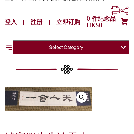
0
件纪念品
登入
注册
立即订购
|
|
HK$
0
--- Select Category ---