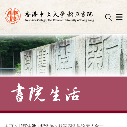
Skip
to
content
主页
>
书院生活
>
纪念品
>
钱宾四先生论天人合一