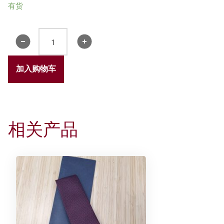
有货
钱
宾
四
加入购物车
先
生
论
天
相关产品
人
合
一
数
量