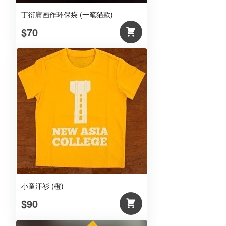
丁衍庸画作环保袋 (一笔猫款)
$70
小童汗衫 (橙)
$90