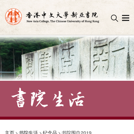
Skip
to
content
主页
>
书院生活
>
纪念品
>
书院围巾2019