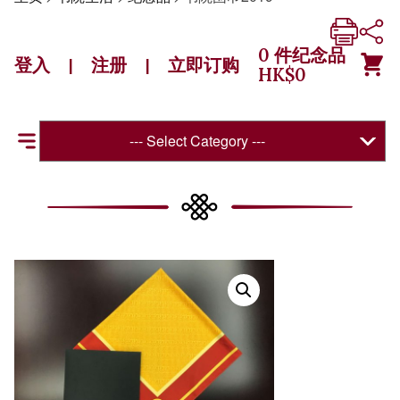
0
件纪念品
登入
注册
立即订购
|
|
HK$
0
--- Select Category ---