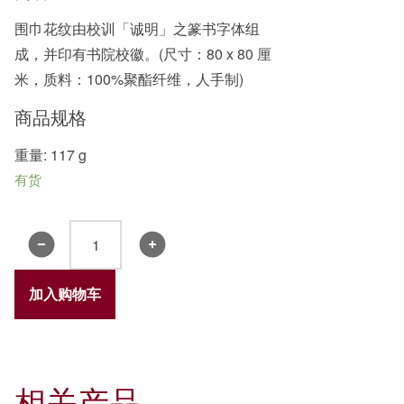
围巾花纹由校训「诚明」之篆书字体组
成，并印有书院校徽。(尺寸：80 x 80 厘
米，质料：100%聚酯纤维，人手制)
商品规格
重量: 117 g
有货
书
院
围
加入购物车
巾
2019
数
量
相关产品