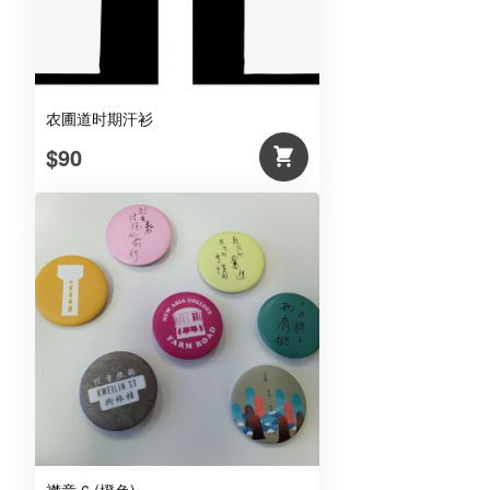
农圃道时期汗衫
$90